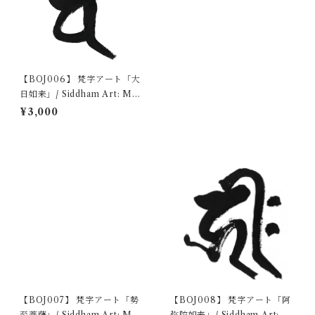
【BOJ006】 梵字アート「大
日如来」/ Siddham Art: Mah
avairocana Buddha デジタ
¥3,000
ルコンテンツ/Digital content
【BOJ007】 梵字アート「勢
【BOJ008】 梵字アート「阿
至菩薩」/ Siddham Art: Mah
弥陀如来」/ Siddham Art: A