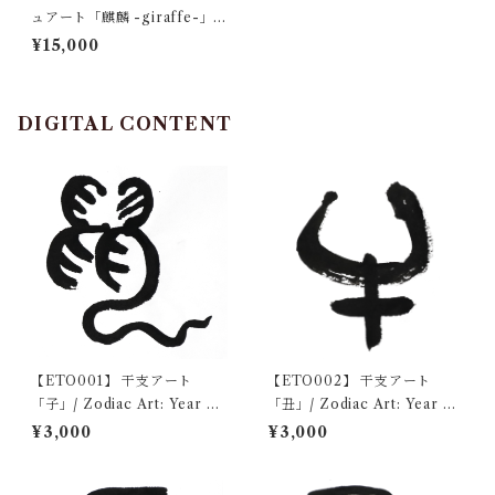
ュアート「麒麟 -giraffe-」
Color Brush Art "Kirin -Th
¥15,000
e Celestial Beast-"デジタル
コンテンツ/ Digital Content
DIGITAL CONTENT
【ETO001】 干支アート
【ETO002】 干支アート
「子」/ Zodiac Art: Year of
「丑」/ Zodiac Art: Year of
the Rat デジタルコンテンツ/
the Ox デジタルコンテンツ/
¥3,000
¥3,000
Digital content
Digital content