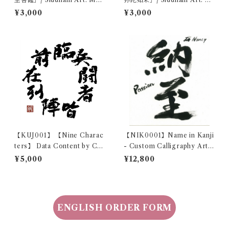
asthamaprapta Bodhisattva
mitabha Buddha デジタルコ
¥3,000
¥3,000
デジタルコンテンツ/Digital
ンテンツ/Digital content
content
【KUJ001】 【Nine Charac
【NIK0001】Name in Kanji
ters】 Data Content by Call
- Custom Calligraphy Art /
igraphers/【九字】 書道家
あなたのお名前やご希望の言
¥5,000
¥12,800
によるデータコンテンツ
葉を日本の漢字で表現します/
Custom Kanji Name & Wor
d Calligraphy Art | Unique
Hand-Crafted Artwork
ENGLISH ORDER FORM