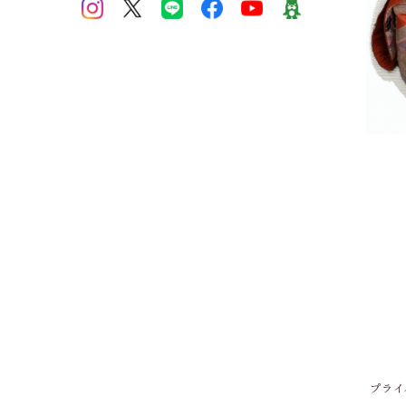
着物
プライ